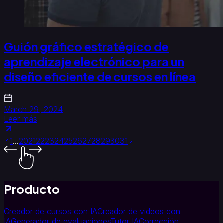
Guión gráfico estratégico de
aprendizaje electrónico para un
diseño eficiente de cursos en línea
March 29, 2024
Leer más
1
...
20
21
22
23
24
25
26
27
28
29
30
31
Producto
Creador de cursos con IA
Creador de videos con
IA
Generador de evaluaciones
Tutor IA
Corrección