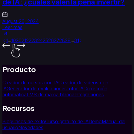
de IA: ¿cuáles valen la pena invertir?
August 26, 2024
Leer más
1
...
19
20
21
22
23
24
25
26
27
28
29
...
31
Producto
Creador de cursos con IA
Creador de videos con
IA
Generador de evaluaciones
Tutor IA
Corrección
automática
LMS de marca blanca
Integraciones
Recursos
Blog
Casos de éxito
Curso gratuito de IA
Demo
Manual del
usuario
Novedades