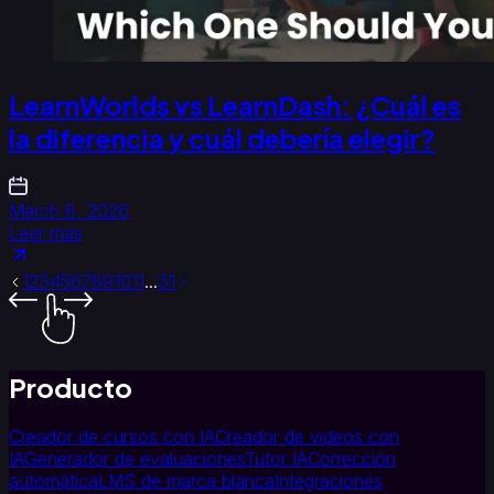
LearnWorlds vs LearnDash: ¿Cuál es
la diferencia y cuál debería elegir?
March 8, 2026
Leer más
1
2
3
4
5
6
7
8
9
10
11
...
31
Producto
Creador de cursos con IA
Creador de videos con
IA
Generador de evaluaciones
Tutor IA
Corrección
automática
LMS de marca blanca
Integraciones