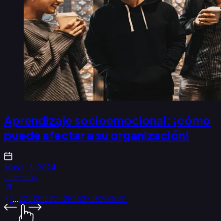
Aprendizaje socioemocional: ¡cómo
puede afectar a su organización!
March 1, 2024
Leer más
1
...
20
21
22
23
24
25
26
27
28
29
30
31