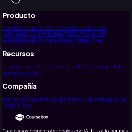
Producto
Creador de cursos con IA
Creador de videos con
IA
Generador de evaluaciones
Tutor IA
Corrección
automática
LMS de marca blanca
Integraciones
Recursos
Blog
Casos de éxito
Curso gratuito de IA
Demo
Manual del
usuario
Novedades
Compañía
Acerca de
Contacto
Privacidad
Términos de uso
Acuerdo de
Portal Privado
Crea cursos online profesionales con IA. Utilizado por más