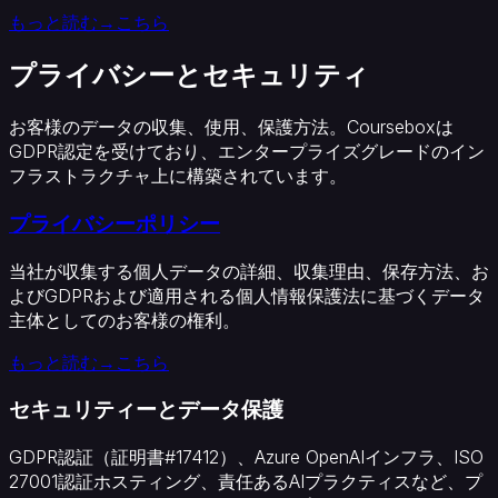
デ
もっと読む→こちら
ィ
ン
プライバシーとセキュリティ
グ・
新
お客様のデータの収集、使用、保護方法。Courseboxは
人
GDPR認定を受けており、エンタープライズグレードのイン
研
フラストラクチャ上に構築されています。
修
営
プライバシーポリシー
業
研
当社が収集する個人データの詳細、収集理由、保存方法、お
修
よびGDPRおよび適用される個人情報保護法に基づくデータ
人
主体としてのお客様の権利。
材
育
もっと読む→こちら
成・
L&D
セキュリティーとデータ保護
業
界
GDPR認証（証明書#17412）、Azure OpenAIインフラ、ISO
別
27001認証ホスティング、責任あるAIプラクティスなど、プ
医