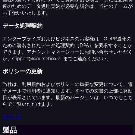
コ
達のためのデータ処理契約が必要な場合は、当社のチームが
ア
お手伝いいたします。
プ
ラ
データ処理契約
ッ
ト
エンタープライズおよびビジネスのお客様は、GDPR遵守の
フ
ために署名されたデータ処理契約（DPA）を要求することが
ォ
できます。アカウントマネージャーにお問い合わせいただく
ー
か、support@coursebox.ai までご連絡ください。
ム
e
ポリシーの更新
ラ
ー
当社は、利用規約およびポリシーの重要な変更について、電
ニ
子メールで利用者に通知します。すべての文書の上部に発効
ン
日が表示されています。最新のバージョンは、いつでもこち
グ
らでご覧いただけます。
シ
サポート
ス
テ
製品
ム