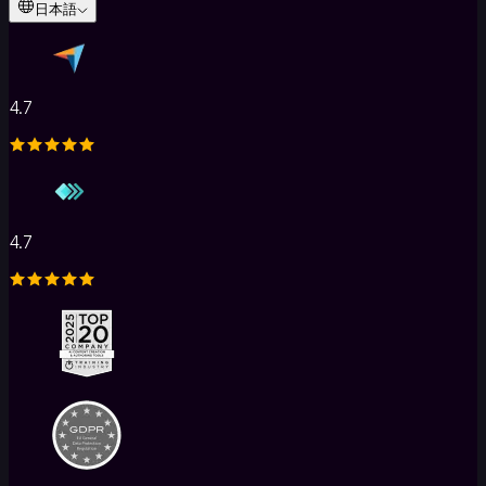
日本語
ル
AI
ク
イ
ズ
4.7
作
成
AI
フ
ラ
4.7
ッ
シ
ュ
カ
ー
ド
AI
研
修
動
画