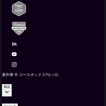
AI
チ
ュ
ー
タ
ー
AI
自
動
採
点
AI
ル
ー
著作権
©
コースボックスPty Ltd.
ブ
リ
ッ
製品
ク
AI
画