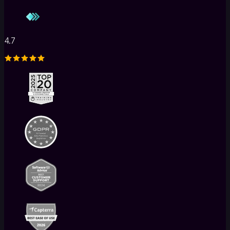
ッ
ト
フ
4.7
ォ
ー
ム