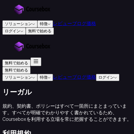
レビュー
ブログ
価格
ソリューション
特徴
ログイン
無料で始める
教
育・
研
修
無料で始める
向
無料で始める
け
レビュー
ブログ
価格
ソリューション
特徴
ログイン
研
修
リーガル
会
社
規約、契約書、ポリシーはすべて一箇所にまとまっていま
認
す。すべてが明確でわかりやすく書かれているため、
定
Courseboxを利用する立場を常に把握することができます。
研
修
利用規約
機