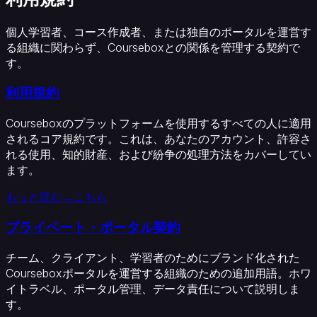
関
教
個人学習者、コース作成者、または独自のポータルを運営す
育
る組織に関わらず、Courseboxとの関係を管理する契約で
設
す。
計
者
利用規約
大
学
Courseboxのプラットフォームを使用するすべての人に適用
ビ
されるコア規約です。これは、あなたのアカウント、許容さ
ジ
れる使用、知的財産、および紛争の処理方法をカバーしてい
ネ
ます。
ス
もっと読む→こちら
向
け
プライベート・ポータル契約
企
業
チーム、クライアント、学習者のためにブランド化された
オ
Courseboxポータルを運営する組織のための追加用語。ホワ
ン
イトラベル、ポータル管理、データ責任について説明しま
ボ
す。
ー