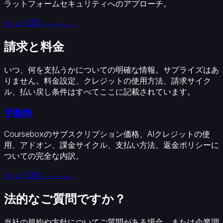
ラットフォームセキュリティへのアプローチ。
療・
ヘ
もっと読む→→→。
ル
ス
請求と料金
ケ
ア
いつ、何を支払うかについての明確な情報。サプライズはあ
ホ
りません。料金設定、クレジットの使用方法、請求サイク
ス
ル、払い戻し条件はすべてここに記載されています。
ピ
タ
手数料
リ
テ
Courseboxのサブスクリプション価格、AIクレジットの使
ィ・
用、アドオン、課金サイクル、支払い方法、返金ポリシーに
観
ついての完全な内訳。
光
非
もっと読む→→→。
営
法的なご質問ですか？
利
団
体
当社の規約や方針についてご質問がある場合、または企業調