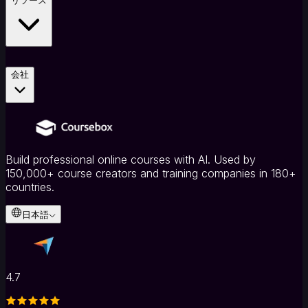
リソース
像
生
成
統
合
会社
と
標
準
統
合
SCORM・
Build professional online courses with AI. Used by
LTI
150,000+ course creators and training companies in 180+
対
countries.
応
コ
日本語
ー
ス
販
売
4.7
プ
ラ