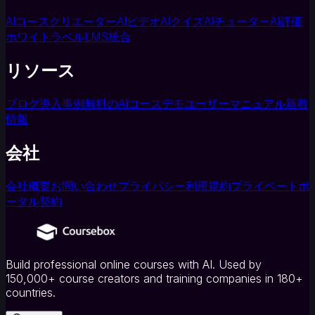
（LMS）
ホ
AIコースクリエーター
AIビデオ
AIクイズ
AIチューター
AI評価
ワ
ホワイトラベルLMS
統合
イ
ト
リソース
ラ
ベ
ブログ
導入事例
無料のAIコース
デモ
ユーザーマニュアル
新着
ル
情報
LMS
資
会社
料
か
会社概要
お問い合わせ
プライバシー
利用規約
プライベートポ
ら
ータル契約
コ
ー
ス
作
成
Build professional online courses with AI. Used by
150,000+ course creators and training companies in 180+
AI
countries.
ツ
ー