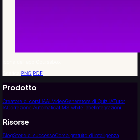
Icona dell'app Coursebox
Scarica:
PNG
·
PDF
Prodotto
Creatore di corsi IA
AI Video
Generatore di Quiz IA
Tutor
IA
Correzione Automatica
LMS white label
Integrazioni
Risorse
Blog
Storie di successo
Corso gratuito di intelligenza