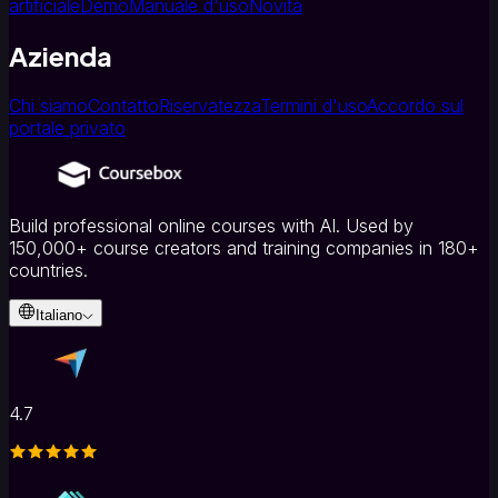
artificiale
Demo
Manuale d'uso
Novità
Azienda
Chi siamo
Contatto
Riservatezza
Termini d'uso
Accordo sul
portale privato
Build professional online courses with AI. Used by
150,000+ course creators and training companies in 180+
countries.
Italiano
4.7