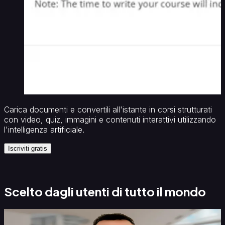
Carica documenti e convertili all'istante in corsi strutturati
R
con video, quiz, immagini e contenuti interattivi utilizzando
t
l'intelligenza artificiale.
e
Iscriviti gratis
Scelto dagli utenti di tutto il mondo
C
a