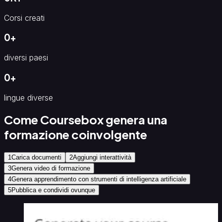
Corsi creati
0
+
diversi paesi
0
+
lingue diverse
Come Coursebox genera una
formazione coinvolgente
1
Carica documenti
2
Aggiungi interattività
3
Genera video di formazione
4
Genera apprendimento con strumenti di intelligenza artificiale
5
Pubblica e condividi ovunque