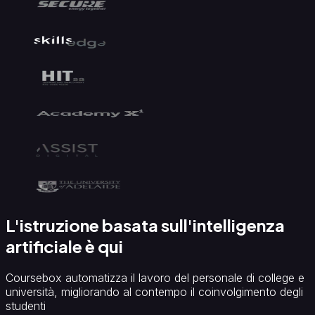
di
immagini
con
IA
Integrazioni
e
standard
Integrazioni
Compatibilità
SCORM
e
LTI
Piattaforma
per
vendere
corsi
L'istruzione basata sull'intelligenza
artificiale è qui
Coursebox automatizza il lavoro del personale di college e
università, migliorando al contempo il coinvolgimento degli
studenti