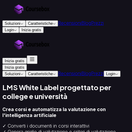
Recensioni
Blog
Prezzi
Soluzioni
Caratteristiche
Login
Inizia gratis
Per
istruzione
e
formazione
Inizia gratis
Enti
di
Inizia gratis
Recensioni
Blog
Prezzi
formazione
Enti
Soluzioni
Caratteristiche
Login
di
formazione
LMS White Label progettato per
accreditati
Progettisti
college e università
didattici
College
e
università
Crea corsi e automatizza la valutazione con
Per
l'intelligenza artificiale
le
✓ Converti i documenti in corsi interattivi
aziende
✓ Genera griglie di valutazione e criteri di valutazione