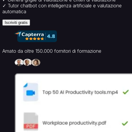
Onboarding
✓ Tutor chatbot con intelligenza artificiale e valutazione
aziendale
Formazione
automatica
per
team
Iscriviti gratis
vendite
Formazione
e
sviluppo
(L&D)
Per
Amato da oltre 150.000 fornitori di formazione
settore
Settore
sanitario
Hospitality
e
turismo
Organizzazioni
non
profit
Piattaforma
principale
Piattaforma
LMS
LMS
white
label
Da