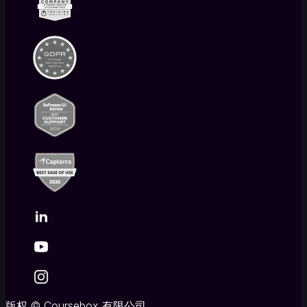
营
利
组
织
核
心
平
台
AI
学
习
管
理
系
统
(LMS)
白
标
LMS
文
版权
©
Coursebox 有限公司