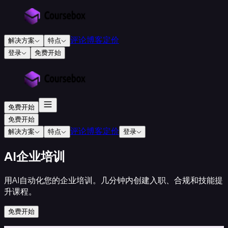
评论
博客
定价
解决方案
特点
登录
免费开始
教
育
培
训
免费开始
培
免费开始
训
评论
博客
定价
解决方案
特点
登录
机
构
AI企业培训
认
证
用AI自动化您的企业培训。几分钟内创建入职、合规和技能提
培
升课程。
训
机
免费开始
构
教