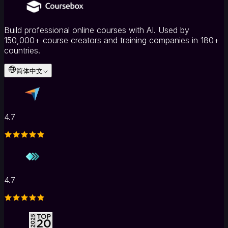
售
培
训
Build professional online courses with AI. Used by
人
150,000+ course creators and training companies in 180+
才
countries.
发
展
简体中文
·L&D
按
行
业
4.7
医
疗
健
康
酒
4.7
店
与
旅
游
非