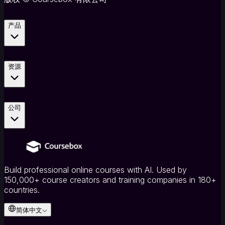
档
转
课
产品
程
AI
工
资源
具
AI
试
题/
公司
测
验
生
成
器
AI
Build professional online courses with AI. Used by
抽
150,000+ course creators and training companies in 180+
认
countries.
卡
生
简体中文
成