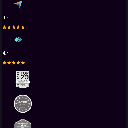
器
AI
培
4.7
训
视
频
生
成
4.7
器
AI
导
师
AI
自
动
评
分
工
具
AI
评