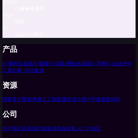
300
K+
学
已��建课程
设
180
+
计
国家
师
4.7
学
Capterra评分
院
和
产品
大
学
AI 课程生成器
AI 视频
AI 试题/测验生成器
AI 导师
AI 自动评分
商
工具
白标 LMS
集成
业
应
资源
用
企
博客
客户案例
免费人工智能课程
演示
用户手册
最新动态
业
入
公司
职
培
训
关于我们
联系我们
隐私
使用条款
私人门户协议
销