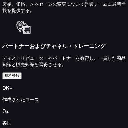
ル
製品、価格、メッセージの変更について営業チームに最新情
AI
報を提供する。
ク
イ
ズ
作
成
パートナーおよびチャネル・トレーニング
AI
フ
ディストリビューターやパートナーを教育し、一貫した商品
ラ
知識と販売知識を習得させる。
ッ
シ
無料登録
ュ
カ
0
K
+
ー
ド
作成されたコース
AI
研
0
+
修
動
各国
画