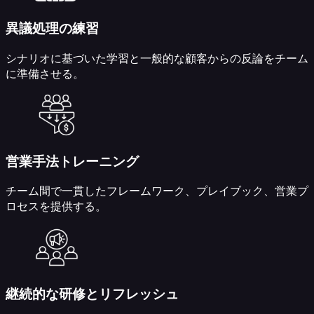
（LMS）
ホ
異議処理の練習
ワ
イ
シナリオに基づいた学習と一般的な顧客からの反論をチーム
ト
に準備させる。
ラ
ベ
ル
LMS
資
料
営業手法トレーニング
か
ら
チーム間で一貫したフレームワーク、プレイブック、営業プ
コ
ロセスを提供する。
ー
ス
作
成
AI
ツ
継続的な研修とリフレッシュ
ー