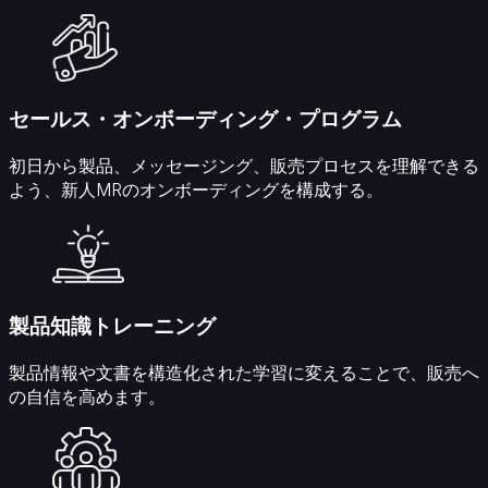
コ
ア
プ
ラ
ッ
セールス・オンボーディング・プログラム
ト
フ
初日から製品、メッセージング、販売プロセスを理解できる
ォ
よう、新人MRのオンボーディングを構成する。
ー
ム
e
ラ
ー
ニ
製品知識トレーニング
ン
グ
製品情報や文書を構造化された学習に変えることで、販売へ
シ
の自信を高めます。
ス
テ
ム