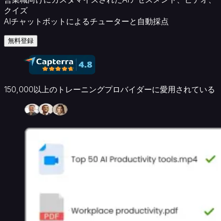
関
クイズ
教
AIチャットボットによるチューターと自動採点
育
設
無料登録
計
者
大
学
150,000以上のトレーニングプロバイダーに愛用されている
ビ
ジ
ネ
ス
向
け
企
業
オ
ン
ボ
ー