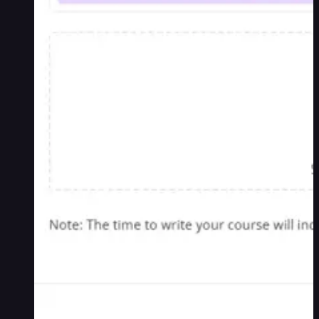
像
生
成
統
合
と
標
準
統
合
SCORM・
LTI
対
応
コ
ー
ス
販
売
プ
ラ