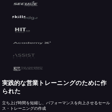
療・
ヘ
ル
ス
ケ
ア
ホ
ス
ピ
タ
リ
テ
ィ・
観
実践的な営業トレーニングのために作
光
非
られた
営
利
立ち上げ時間を短縮し、パフォーマンスを向上させるセール
団
ス・トレーニングの作成
体