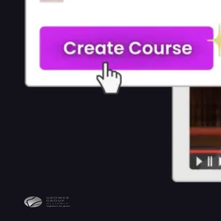
デ
ィ
ン
グ・
新
人
研
修
営
業
研
修
人
材
育
成・
L&D
業
界
別
医