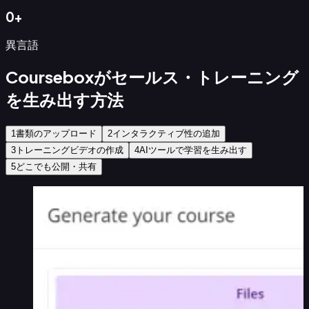
AI
0
+
チ
ュ
異言語
ー
タ
Courseboxがセールス・トレーニング
ー
を生み出す方法
AI
自
動
1
書類のアップロード
2
インタラクティブ性の追加
採
3
トレーニングビデオの作成
4
AIツールで学習を生み出す
点
5
どこでも公開・共有
AI
ル
ー
ブ
リ
ッ
ク
AI
画