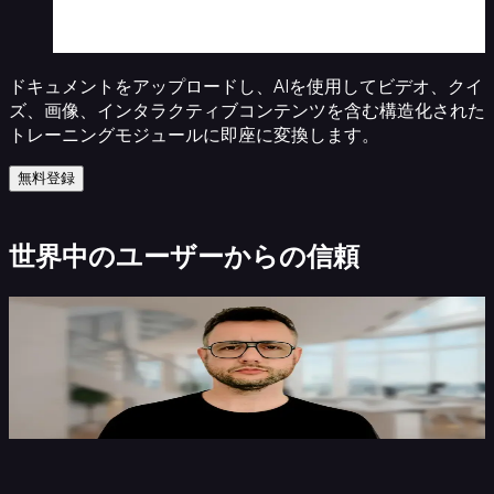
ッ
ト
フ
ドキュメントをアップロードし、AIを使用してビデオ、クイ
ォ
ズ、画像、インタラクティブコンテンツを含む構造化された
ー
トレーニングモジュールに即座に変換します。
ム
無料登録
世界中のユーザーからの信頼
Darren Lewis
Institute of Economics and Peace