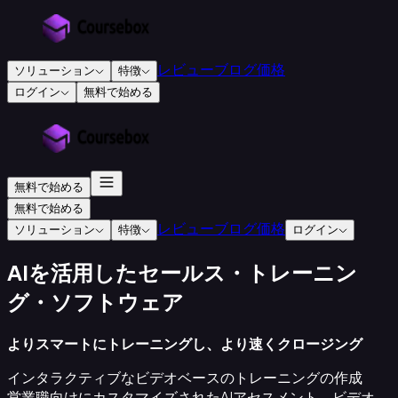
レビュー
ブログ
価格
ソリューション
特徴
ログイン
無料で始める
教
育・
研
修
無料で始める
向
無料で始める
け
レビュー
ブログ
価格
ソリューション
特徴
ログイン
研
修
AIを活用したセールス・トレーニン
会
社
グ・ソフトウェア
認
定
よりスマートにトレーニングし、より速くクロージング
研
修
インタラクティブなビデオベースのトレーニングの作成
機
営業職向けにカスタマイズされたAIアセスメント、ビデオ、