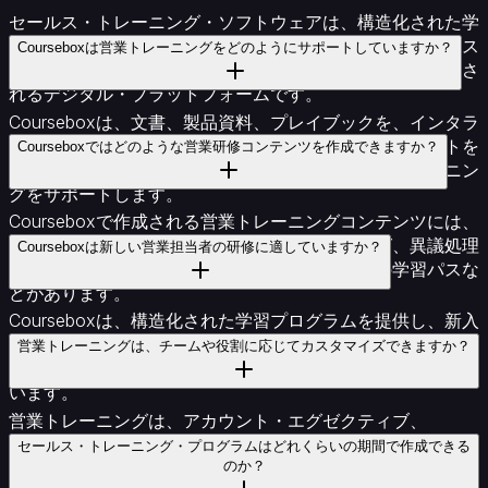
セールス・トレーニング・ソフトウェアは、構造化された学
習コンテンツ、製品知識、販売テクニック、パフォーマンス
Courseboxは営業トレーニングをどのようにサポートしていますか？
評価を提供することで、営業チームのトレーニングに使用さ
れるデジタル・プラットフォームです。
Courseboxは、文書、製品資料、プレイブックを、インタラ
クティブなレッスン、トレーニングビデオ、アセスメントを
Courseboxではどのような営業研修コンテンツを作成できますか？
含む構造化されたコースに変換することで、営業トレーニン
グをサポートします。
Courseboxで作成される営業トレーニングコンテンツには、
製品知識モジュール、営業プロセストレーニング、異議処理
Courseboxは新しい営業担当者の研修に適していますか？
ガイド、オンボーディングプログラム、役割別の学習パスな
どがあります。
Courseboxは、構造化された学習プログラムを提供し、新入
社員が製品、プロセス、販売戦略を迅速に理解できるように
営業トレーニングは、チームや役割に応じてカスタマイズできますか？
支援するため、新人営業担当者のオンボーディングに適して
います。
営業トレーニングは、アカウント・エグゼクティブ、
SDR、カスタマー・サクセス・チーム、地域営業チームな
セールス・トレーニング・プログラムはどれくらいの期間で作成できる
のか？
ど、さまざまなチームや役割に合わせてカスタマイズするこ