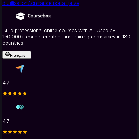
d'utilisation
Contrat de portail privé
principale
Plateforme
LMS
LMS
en
marque
Build professional online courses with AI. Used by
blanche
Du
150,000+ course creators and training companies in 180+
document
countries.
au
cours
Français
Outils
IA
Quiz
IA
Flashcards
4.7
en
ligne
Générateur
de
vidéos
IA
Tuteur
IA
Correction
4.7
automatisée
Grilles
d'évaluation
IA
Générateur