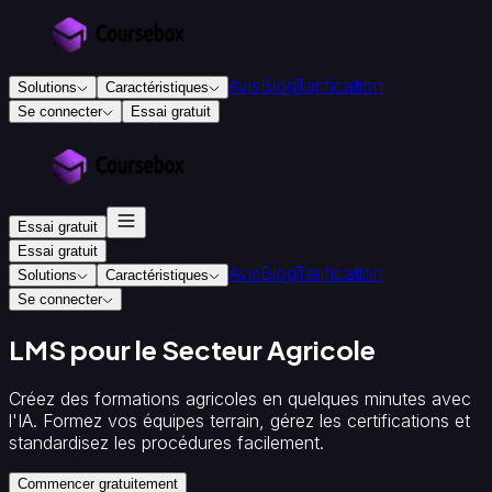
Avis
Blog
Tarification
Solutions
Caractéristiques
Se connecter
Essai gratuit
Pour
l'éducation
et
la
Essai gratuit
formation
Organismes
Essai gratuit
Avis
Blog
Tarification
de
Solutions
Caractéristiques
formation
Organismes
Se connecter
de
formation
LMS pour le Secteur Agricole
certifiés
Concepteurs
pédagogiques
Collèges
Créez des formations agricoles en quelques minutes avec
et
l'IA. Formez vos équipes terrain, gérez les certifications et
universités
standardisez les procédures facilement.
Pour
les
Commencer gratuitement