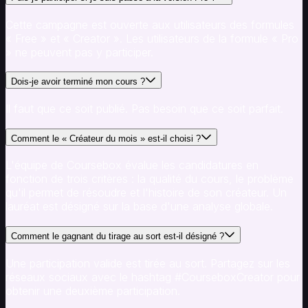
Cette campagne est ouverte aux utilisateurs des formules
« Free » et « Creator ». Les utilisateurs de la formule « Pro
» ne peuvent pas y participer.
Dois-je avoir terminé mon cours ?
Il faut que ce soit publié. Pas besoin que ce soit parfait.
Comment le « Créateur du mois » est-il choisi ?
L'équipe de Coursebox évalue les candidatures en
fonction de trois critères : la qualité du cours, le problème
qu'il permet de résoudre et l'histoire de son créateur. Un
lauréat est désigné sur la base d'une analyse globale.
Comment le gagnant du tirage au sort est-il désigné ?
Une participation valide est tirée au sort. Partagez sur les
réseaux sociaux avec le hashtag #CourseboxCreator pour
obtenir une deuxième participation.