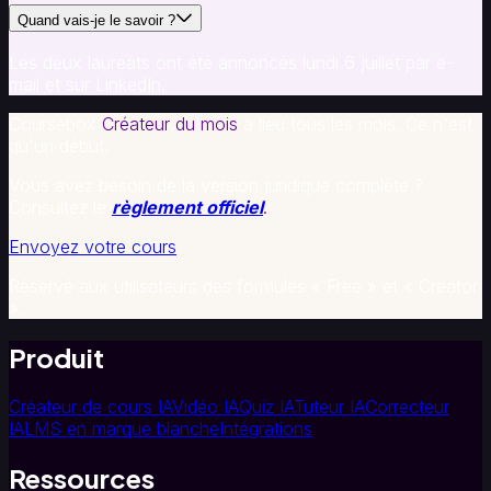
Quand vais-je le savoir ?
Les deux lauréats ont été annoncés lundi 6 juillet par e-
mail et sur LinkedIn.
Coursebox
Créateur du mois
a lieu tous les mois. Ce n'est
qu'un début.
Vous avez besoin de la version juridique complète ?
Consultez le
règlement officiel
.
Envoyez votre cours
Réservé aux utilisateurs des formules « Free » et « Creator
».
Produit
Créateur de cours IA
Vidéo IA
Quiz IA
Tuteur IA
Correcteur
IA
LMS en marque blanche
Intégrations
Ressources