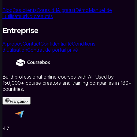
Blog
Cas clients
Cours d'IA gratuit
Démo
Manuel de
l'utilisateur
Nouveautés
Entreprise
À propos
Contact
Confidentialité
Conditions
d'utilisation
Contrat de portail privé
Build professional online courses with AI. Used by
150,000+ course creators and training companies in 180+
countries.
Français
4.7