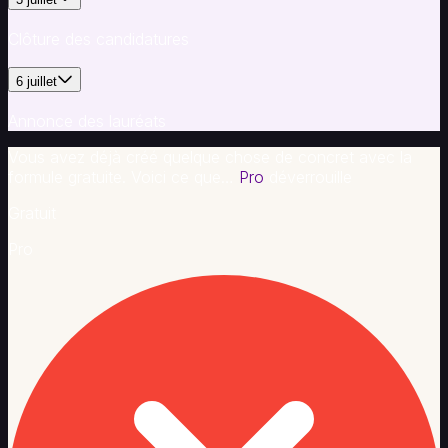
Clôture des candidatures
6 juillet
Annonce des lauréats
Vous avez déjà créé quelque chose de concret avec la
formule gratuite. Voici ce que…
Pro
déverrouille
Gratuit
Pro