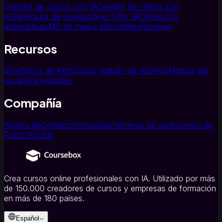
Creador de cursos con IA
Creador de videos con
IA
Generador de evaluaciones
Tutor IA
Corrección
automática
LMS de marca blanca
Integraciones
Recursos
Blog
Casos de éxito
Curso gratuito de IA
Demo
Manual del
usuario
Novedades
Compañía
Acerca de
Contacto
Privacidad
Términos de uso
Acuerdo de
Portal Privado
Crea cursos online profesionales con IA. Utilizado por más
de 150.000 creadores de cursos y empresas de formación
en más de 180 países.
Español