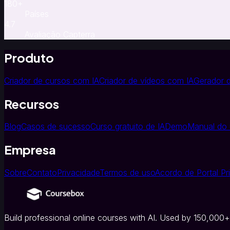
e
180
+
integração
Países
corporativa
Treinamento
4.7
para
Avaliação Capterra
equipes
de
Produto
vendas
Treinamento
e
Criador de cursos com IA
Criador de vídeos com IA
Gerador d
desenvolvimento
(T&D)
Recursos
Por
indústria
Setor
Blog
Casos de sucesso
Curso gratuito de IA
Demo
Manual do 
de
saúde
Hotelaria
Empresa
e
turismo
ONGs
Sobre
Contato
Privacidade
Termos de uso
Acordo de Portal Pr
e
associações
Plataforma
principal
Plataforma
Build professional online courses with AI. Used by 150,000+
EAD
LMS