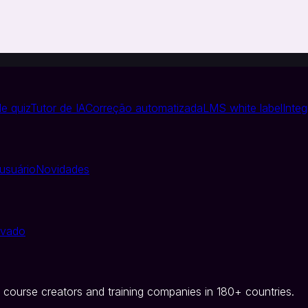
e quiz
Tutor de IA
Correção automatizada
LMS white label
Inte
usuário
Novidades
ivado
 course creators and training companies in 180+ countries.