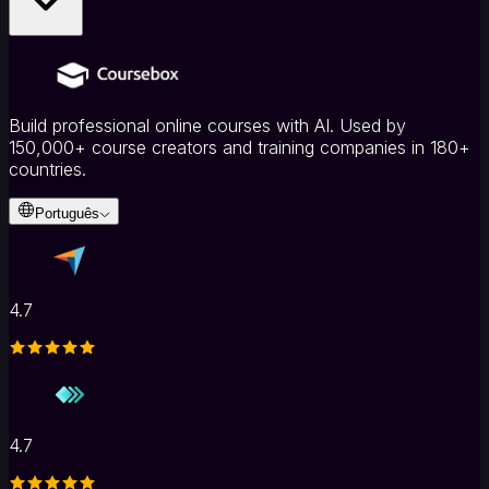
Build professional online courses with AI. Used by
150,000+ course creators and training companies in 180+
countries.
Português
4.7
4.7