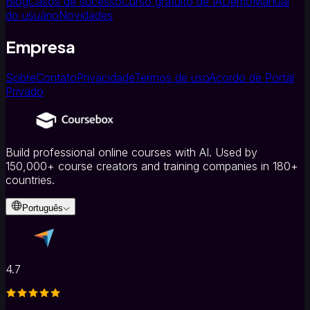
Blog
Casos de sucesso
Curso gratuito de IA
Demo
Manual
do usuário
Novidades
Empresa
Sobre
Contato
Privacidade
Termos de uso
Acordo de Portal
Privado
Build professional online courses with AI. Used by
150,000+ course creators and training companies in 180+
countries.
Português
4.7