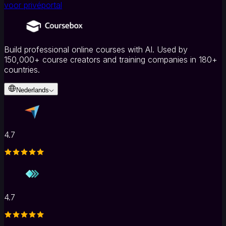
voor privéportal
Rubrics
AI-
afbeeldingengenerator
Integraties
&
standaarden
Build professional online courses with AI. Used by
Integraties
SCORM-
150,000+ course creators and training companies in 180+
en
countries.
LTI-
compatibiliteit
Verkoopplatform
Nederlands
voor
cursussen
4.7
4.7