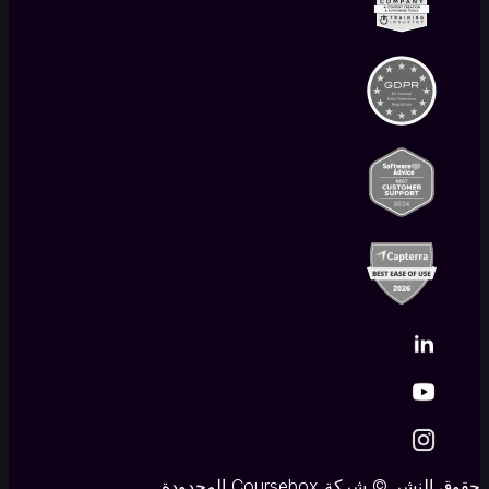
عمليات
الدمج
التوافق
مع
SCORM
و
LTI
منصة
لبيع
الدورات
حقوق النشر
©
شركة Coursebox المحدودة