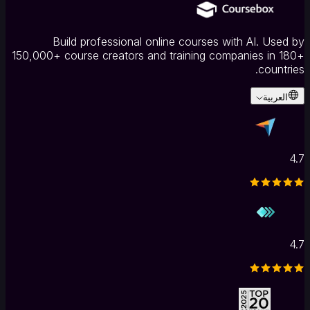
بالذكاء
الاصطناعي
مولد
فلاش
Build professional online courses with AI. Used by
كارد
150,000+ course creators and training companies in 180+
بالذكاء
countries.
الاصطناعي
منشئ
الفيديو
العربية
بالذكاء
الاصطناعي
مدرس
الذكاء
الاصطناعي
التصحيح
4.7
الآلي
بالذكاء
الاصطناعي
معايير
التقييم
بالذكاء
الاصطناعي
توليد
4.7
الصور
بالذكاء
الاصطناعي
التكاملات
والمعايير