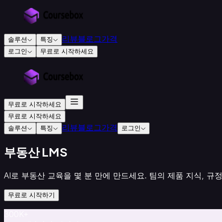
리뷰
블로그
가격
솔루션
특징
로그인
무료로 시작하세요
교
육
및
훈
무료로 시작하세요
련
무료로 시작하세요
용
리뷰
블로그
가격
솔루션
특징
로그인
교
육
부동산 LMS
기
관
AI로 부동산 교육을 몇 분 만에 만드세요. 팀의 제품 지식, 규
인
증
무료로 시작하기
교
육
300
K+
기