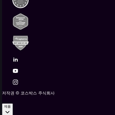
료
호
스
피
탈
리
티
·
관
광
비
영
리
단
체
핵
저작권
©
코스박스 주식회사
심
플
랫
제품
폼