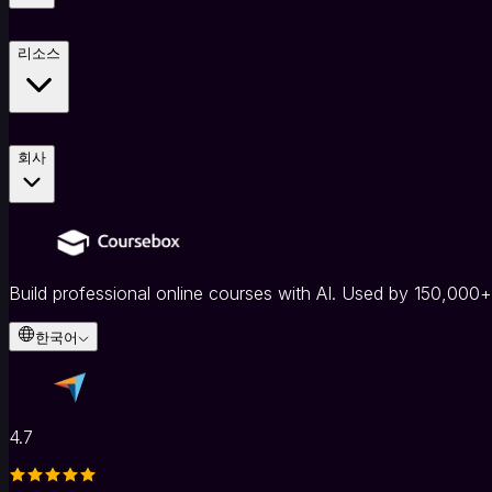
이
러
닝
리소스
플
랫
폼
(LMS)
회사
화
이
트
라
벨
Build professional online courses with AI. Used by 150,000+
LMS
자
한국어
료
를
강
의
4.7
로
변
환