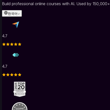
입
Build professional online courses with AI. Used by 150,000+
교
육
한국어
영
업
교
육
4.7
인
재
개
발
·L&D
산
4.7
업
별
헬
스
케
어
·
의