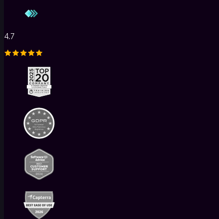
AI
도
구
4.7
AI
퀴
즈
생
성
AI
플
래
시
카
드
AI
강
의
영
상
AI
튜