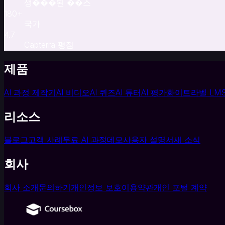
생���된 ��스
관
180
+
교
국가
수
4.7
설
Capterra 평점
계
자
제품
대
학
AI 과정 제작기
AI 비디오
AI 퀴즈
AI 튜터
AI 평가
화이트라벨 LM
비
즈
리소스
니
스
블로그
고객 사례
무료 AI 과정
데모
사용자 설명서
새 소식
용
기
회사
업
온
보
회사 소개
문의하기
개인정보 보호
이용약관
개인 포털 계약
딩
·
신