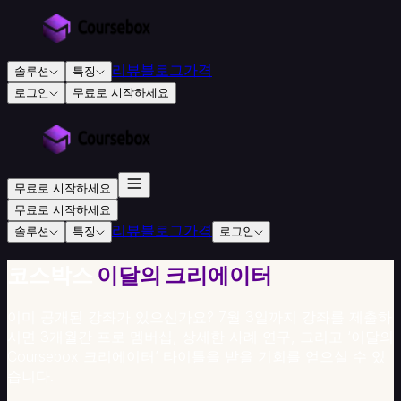
리뷰
블로그
가격
솔루션
특징
로그인
무료로 시작하세요
교
육
및
훈
무료로 시작하세요
련
무료로 시작하세요
용
리뷰
블로그
가격
솔루션
특징
로그인
교
육
코스박스
이달의 크리에이터
기
관
이미 공개된 강좌가 있으신가요? 7월 3일까지 강좌를 제출하
인
시면 3개월간 프로 멤버십, 상세한 사례 연구, 그리고 ‘이달의
증
Coursebox 크리에이터’ 타이틀을 받을 기회를 얻으실 수 있
교
습니다.
육
기