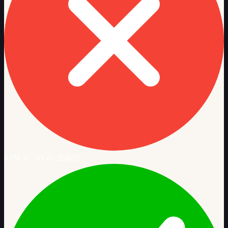
준
통
합
SCORM·LTI
지
원
강
의
판
매
플
랫
폼
시작 시 30 AI 크레딧