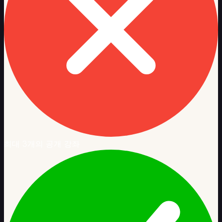
AI
도
구
AI
퀴
즈
생
성
AI
플
래
시
카
최대 3개의 공개 강좌
드
AI
강
의
영
상
AI
튜