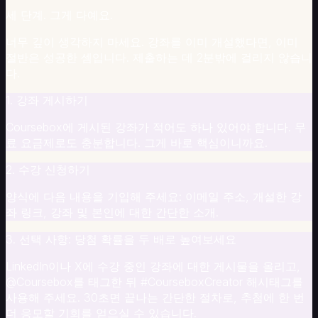
입
세 단계. 그게 다예요.
교
육
너무 깊이 생각하지 마세요. 강좌를 이미 개설했다면, 이미
영
절반은 성공한 셈입니다. 제출하는 데 2분밖에 걸리지 않습니
업
다.
교
육
1. 강좌 게시하기
인
Coursebox에 게시된 강좌가 적어도 하나 있어야 합니다. 무
재
료 요금제로도 충분합니다. 그게 바로 핵심이니까요.
개
발
2. 수강 신청하기
·L&D
산
양식에 다음 내용을 기입해 주세요: 이메일 주소, 개설한 강
업
좌 링크, 강좌 및 본인에 대한 간단한 소개.
별
헬
3. 선택 사항: 당첨 확률을 두 배로 높여보세요
스
LinkedIn이나 X에 수강 중인 강좌에 대한 게시물을 올리고,
케
@Coursebox를 태그한 뒤 #CourseboxCreator 해시태그를
어
사용해 주세요. 30초면 끝나는 간단한 절차로, 추첨에 한 번
·
더 응모할 기회를 얻으실 수 있습니다.
의