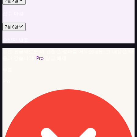
7월 3일
이
러
접수 마감
닝
플
7월 6일
랫
폼
수상자 발표
(LMS)
화
무료 요금제로도 꽤 괜찮은 성과를 거두셨네요. 그 내용은 다
이
음과 같습니다.
Pro
잠금 해제
트
라
무료
벨
Pro
LMS
자
료
를
강
의
로
변
환