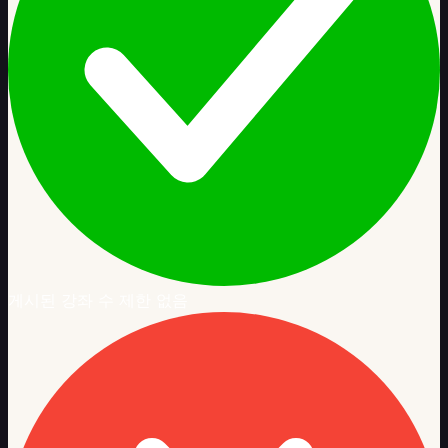
터
AI
자
동
채
점
AI
루
브
릭
AI
이
미
지
게시된 강좌 수 제한 없음
생
성
통
합
및
표