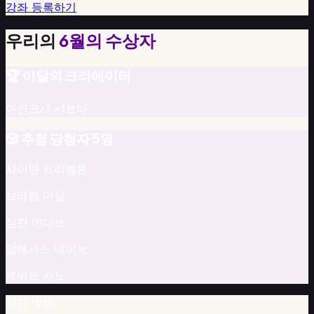
강좌 등록하기
관
교
우리의
6월의 수상자
수
설
계
🏆 이달의 크리에이터
자
대
아칸크샤 샤르마
학
비
🎲 추첨 당첨자 5명
즈
니
사이먼 트리벨혼
스
브라힘 마샬
용
기
심란 야다브
업
온
알렉시스 데이브
보
딩
로버트 카노
·
참가 방법
신