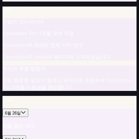
료
상금
호
스
이달의 크리에이터
피
탈
Coursebox Pro 3개월 무료 이용
리
Coursebox에 게재된 전체 사례 연구
티
·
Coursebox의 LinkedIn 페이지에 소개되었습니다
관
광
무작위 추첨 당첨자
비
영
모든 유효한 응모자 중에서 무작위로 추첨하여 Coursebox
리
Pro 3개월 이용권을 증정합니다.
단
연표
체
핵
심
6월 26일
플
작품 접수 시작
랫
폼