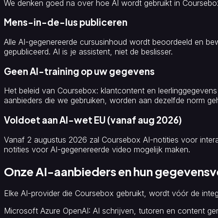
We denken goed na over hoe AI wordt gebruikt in Coursebox 
Mens-in-de-lus publiceren
Alle AI-gegenereerde cursusinhoud wordt beoordeeld en bewe
gepubliceerd. AI is je assistent, niet de beslisser.
Geen AI-training op uw gegevens
Het beleid van Coursebox: klantcontent en leerlinggegevens wo
aanbieders die we gebruiken, worden aan dezelfde norm ge
Voldoet aan AI-wet EU (vanaf aug 2026)
Vanaf 2 augustus 2026 zal Coursebox AI-notities voor inter
notities voor AI-gegenereerde video mogelijk maken.
Onze AI-aanbieders en hun gegevensv
Elke AI-provider die Coursebox gebruikt, wordt vóór de inte
Microsoft Azure OpenAI
: AI schrijven, tutoren en content g