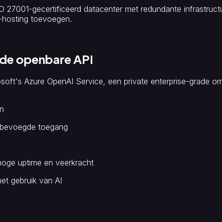
27001-gecertificeerd datacenter met redundante infrastructuu
-hosting toevoegen.
 de openbare API
osoft's Azure OpenAI Service, een private enterprise-grade om
en
nbevoegde toegang
hoge uptime en veerkracht
et gebruik van AI