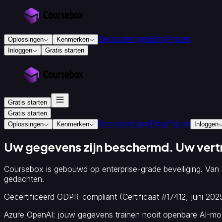
Beoordelingen
Blog
Prijzen
Oplossingen
Kenmerken
Inloggen
Gratis starten
Voor
onderwijs
en
training
Gratis starten
Opleidingsaanbieders
Geaccrediteerde
opleidingsaanbieders
Instructieontwerpers
Hogescholen
Gratis starten
Beoordelingen
Blog
Prijzen
en
Oplossingen
Kenmerken
Inloggen
universiteiten
Voor
Uw gegevens zijn beschermd. Uw vertr
bedrijven
Onboarding
Coursebox is gebouwd op enterprise-grade beveiliging. Van
en
gedachten.
inwerken
Salestraining
Leren
&
Gecertificeerd GDPR-compliant (Certificaat #17412, juni 202
Ontwikkelen
(L&D)
Azure OpenAI: jouw gegevens trainen nooit openbare AI-mo