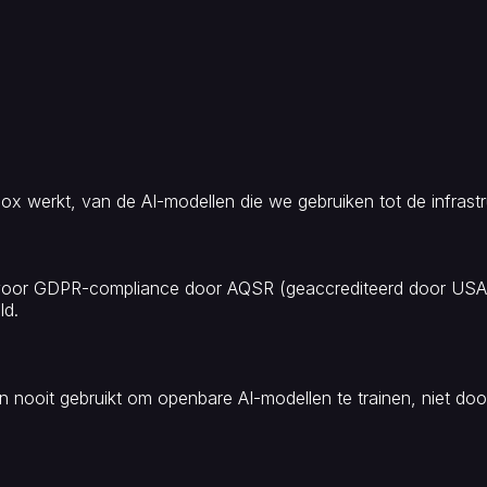
box werkt, van de AI-modellen die we gebruiken tot de infras
voor GDPR-compliance door AQSR (geaccrediteerd door USAC). C
ld.
 nooit gebruikt om openbare AI-modellen te trainen, niet doo