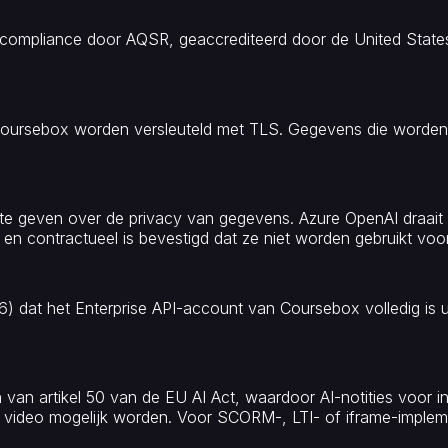
compliance door AQSR, geaccrediteerd door de United States A
Coursebox worden versleuteld met TLS. Gegevens die worden 
 te geven over de privacy van gegevens. Azure OpenAI draait b
n contractueel is bevestigd dat ze niet worden gebruikt voor
6) dat het Enterprise API-account van Coursebox volledig is uit
an artikel 50 van de EU AI Act, waardoor AI-notities voor in
video mogelijk worden. Voor SCORM-, LTI- of iframe-implemen