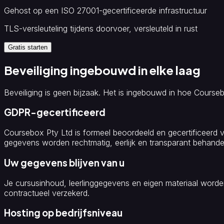
Per
Gehost op een ISO 27001-gecertificeerde infrastructuur
sector
Gezondheidszorg
Horeca
TLS-versleuteling tijdens doorvoer, versleuteld in rust
en
toerisme
Non-
Gratis starten
profitorganisaties
Kernplatform
Beveiliging ingebouwd in elke laag
Leerplatform
(LMS)
White
label
Beveiliging is geen bijzaak. Het is ingebouwd in hoe Course
LMS
Van
document
GDPR-gecertificeerd
naar
cursus
Coursebox Pty Ltd is formeel beoordeeld en gecertificeerd 
AI-
gegevens worden rechtmatig, eerlijk en transparant behande
tools
Quiz
Uw gegevens blijven van u
Maken
Flashcards
Maken
AI
Je cursusinhoud, leerlinggegevens en eigen materiaal worden
Video
contractueel verzekerd.
Maken
AI-
tutor
Automatisch
Hosting op bedrijfsniveau
nakijken
AI