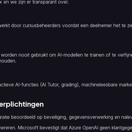
en we zijn er transparant over.
rkt door cursusbeheerders voordat een deelnemer het te zien 
rden nooit gebruikt om AI-modellen te trainen of te verfijnen,
houden.
actieve AI-functies (AI Tutor, grading), machineleesbare mar
erplichtingen
gratie beoordeeld op beveiliging, gegevensverwerking en nalevi
enereren. Microsoft bevestigt dat Azure OpenAI geen klantgeg