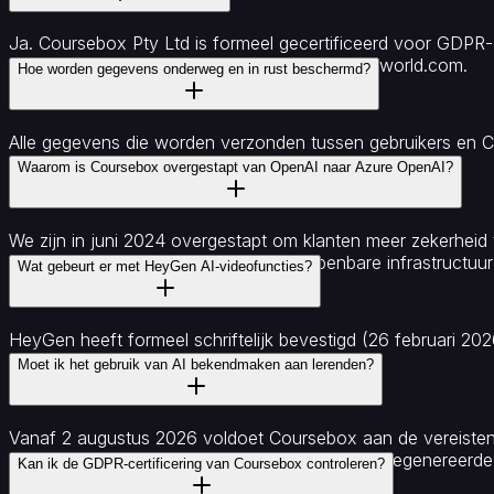
Ja. Coursebox Pty Ltd is formeel gecertificeerd voor GDPR-
juni 2026. U kunt dit controleren op www.aqsrworld.com.
Hoe worden gegevens onderweg en in rust beschermd?
Alle gegevens die worden verzonden tussen gebruikers en 
rust versleuteld.
Waarom is Coursebox overgestapt van OpenAI naar Azure OpenAI?
We zijn in juni 2024 overgestapt om klanten meer zekerheid
gegevens gaan nooit door gedeelde openbare infrastructuur e
Wat gebeurt er met HeyGen AI-videofuncties?
HeyGen heeft formeel schriftelijk bevestigd (26 februari 202
gegevenstrainingspijplijnen.
Moet ik het gebruik van AI bekendmaken aan lerenden?
Vanaf 2 augustus 2026 voldoet Coursebox aan de vereisten v
gegenereerde inhoud en toelichtingen voor AI-gegenereerde 
Kan ik de GDPR-certificering van Coursebox controleren?
de toelichtingen voor de cursist.