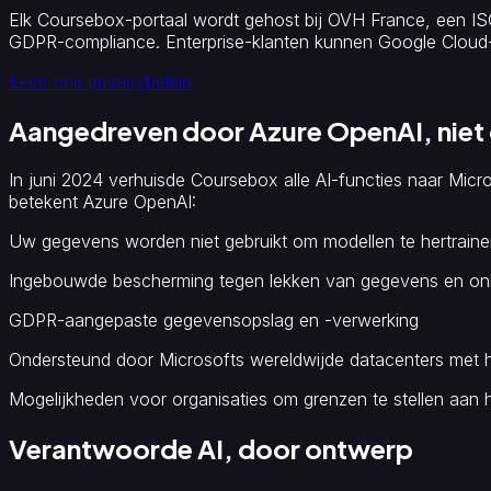
Rubrics
AI-
Elk Coursebox-portaal wordt gehost bij OVH France, een ISO 
afbeeldingengenerator
GDPR-compliance. Enterprise-klanten kunnen Google Cloud
Integraties
Lees ons privacybeleid
&
standaarden
Aangedreven door Azure OpenAI, niet
Integraties
SCORM-
en
LTI-
In juni 2024 verhuisde Coursebox alle AI-functies naar Micr
compatibiliteit
Verkoopplatform
betekent Azure OpenAI:
voor
cursussen
Uw gegevens worden niet gebruikt om modellen te hertrain
Ingebouwde bescherming tegen lekken van gegevens en o
GDPR-aangepaste gegevensopslag en -verwerking
Ondersteund door Microsofts wereldwijde datacenters met 
Mogelijkheden voor organisaties om grenzen te stellen aan h
Verantwoorde AI, door ontwerp