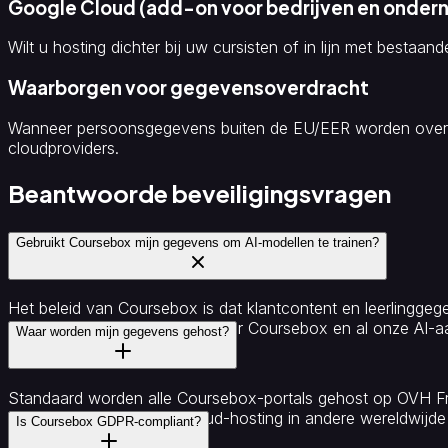
Google Cloud (add-on voor bedrijven en onder
Wilt u hosting dichter bij uw cursisten of in lijn met bestaan
Waarborgen voor gegevensoverdracht
Wanneer persoonsgegevens buiten de EU/EER worden overg
cloudproviders.
Beantwoorde beveiligingsvragen
Gebruikt Coursebox mijn gegevens om AI-modellen te trainen?
Het beleid van Coursebox is dat klantcontent en leerlinggegeve
overeengekomen. Dit geldt voor Coursebox en al onze AI-a
Waar worden mijn gegevens gehost?
Standaard worden alle Coursebox-portals gehost op OVH Fra
klanten kunnen Google Cloud-hosting in andere wereldwijde
Is Coursebox GDPR-compliant?