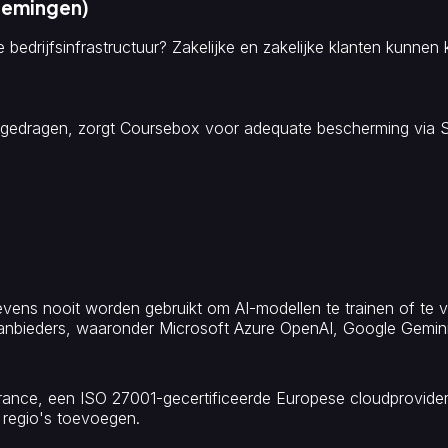
nemingen)
de bedrijfsinfrastructuur? Zakelijke en zakelijke klanten kunnen
edragen, zorgt Coursebox voor adequate bescherming via 
ns nooit worden gebruikt om AI-modellen te trainen of te verfijn
anbieders, waaronder Microsoft Azure OpenAI, Google Gemin
nce, een ISO 27001-gecertificeerde Europese cloudprovider 
 regio's toevoegen.